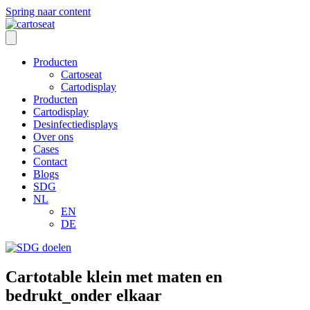
Spring naar content
Producten
Cartoseat
Cartodisplay
Producten
Cartodisplay
Desinfectiedisplays
Over ons
Cases
Contact
Blogs
SDG
NL
EN
DE
Cartotable klein met maten en
bedrukt_onder elkaar