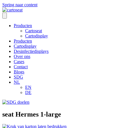
Spring naar content
Producten
Cartoseat
Cartodisplay
Producten
Cartodisplay
Desinfectiedisplays
Over ons
Cases
Contact
Blogs
SDG
NL
EN
DE
seat Hermes 1-large