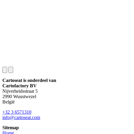
Cartoseat is onderdeel van
Cartofactory BV
Nijverheidsstraat 5
2990 Wuustwezel
België
+32 3 6571310
info@cartoseat.com
Sitemap
Home