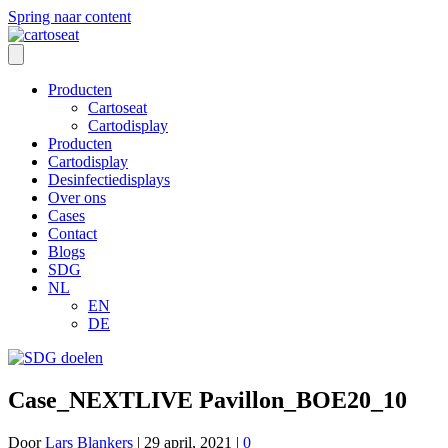
Spring naar content
Producten
Cartoseat
Cartodisplay
Producten
Cartodisplay
Desinfectiedisplays
Over ons
Cases
Contact
Blogs
SDG
NL
EN
DE
Case_NEXTLIVE Pavillon_BOE20_10
Door
Lars Blankers
|
29 april, 2021
|
0